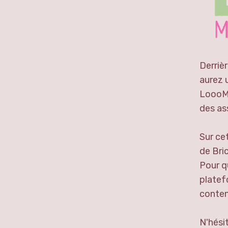
Derriè
aurez 
LoooM.
des as
Sur ce
de Bric
Pour qu
platef
conten
N'hési