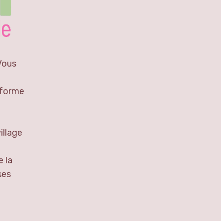
 Vous
eforme
illage
e la
ses